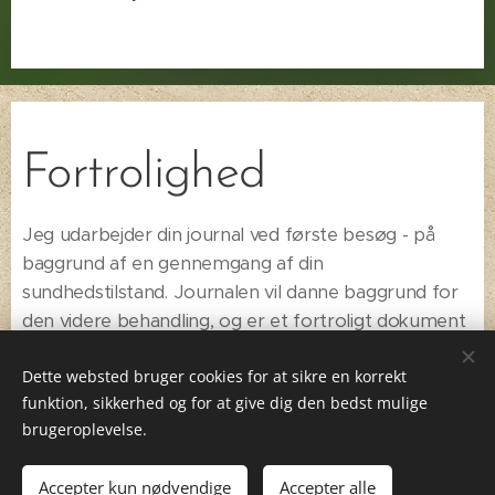
Fortrolighed
Jeg udarbejder din journal ved første besøg - på
baggrund af en gennemgang af din
sundhedstilstand. Journalen vil danne baggrund for
den videre behandling, og er et fortroligt dokument
mellem dig og mig. Følger gældende regler for
Dette websted bruger cookies for at sikre en korrekt
GDPR via Bitdefender.
funktion, sikkerhed og for at give dig den bedst mulige
brugeroplevelse.
RAB-godkendelse og
Accepter kun nødvendige
Accepter alle